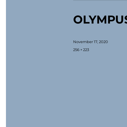
OLYMPUS
Veröffentlicht
November 17, 2020
am
Originalgröße
256 × 223