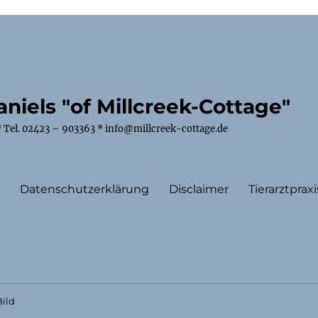
niels "of Millcreek-Cottage"
 Tel. 02423 – 903363 * info@millcreek-cottage.de
m
Datenschutzerklärung
Disclaimer
Tierarztpraxi
ild