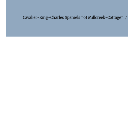
Cavalier-King-Charles Spaniels "of Millcreek-Cottage"