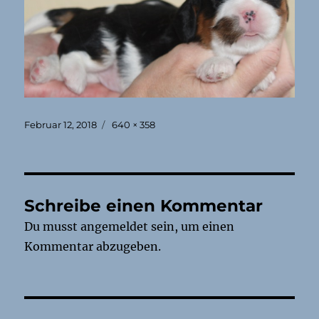
Veröffentlicht
Originalgröße
Februar 12, 2018
640 × 358
am
Schreibe einen Kommentar
Du musst
angemeldet
sein, um einen
Kommentar abzugeben.
Beitragsnavigation