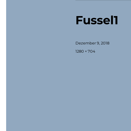
Fussel1
Veröffentlicht
Dezember 9, 2018
am
Originalgröße
1280 × 704