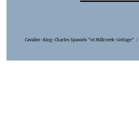
Cavalier-King-Charles Spaniels "of Millcreek-Cottage"