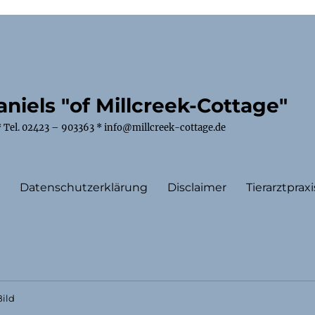
niels "of Millcreek-Cottage"
 Tel. 02423 – 903363 * info@millcreek-cottage.de
m
Datenschutzerklärung
Disclaimer
Tierarztpraxi
ild