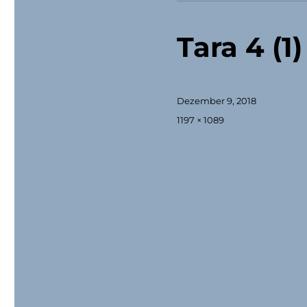
Tara 4 (1)
Veröffentlicht
Dezember 9, 2018
am
Originalgröße
1197 × 1089