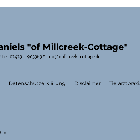
niels "of Millcreek-Cottage"
 Tel. 02423 – 903363 * info@millcreek-cottage.de
m
Datenschutzerklärung
Disclaimer
Tierarztpraxi
ild