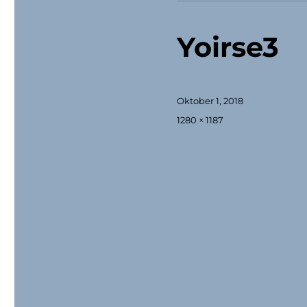
Yoirse3
Veröffentlicht
Oktober 1, 2018
am
Originalgröße
1280 × 1187