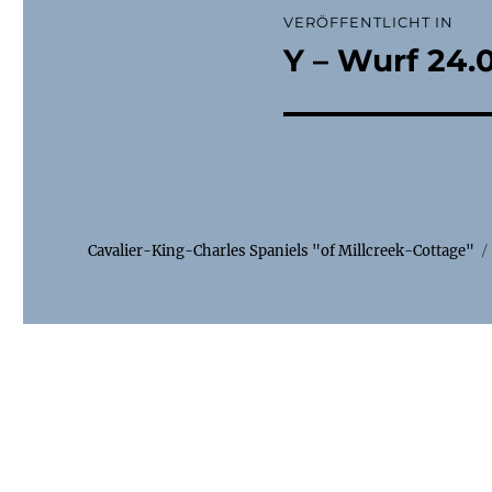
Beitragsnaviga
VERÖFFENTLICHT IN
Y – Wurf 24.
Cavalier-King-Charles Spaniels "of Millcreek-Cottage"