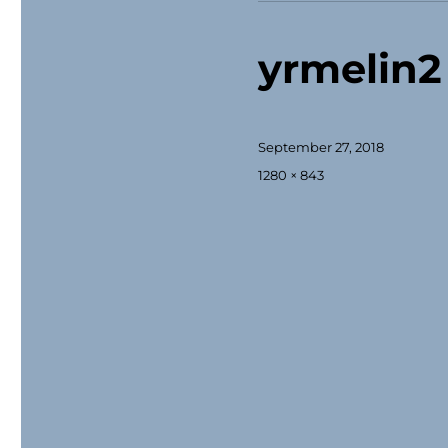
yrmelin2
Veröffentlicht
September 27, 2018
am
Originalgröße
1280 × 843