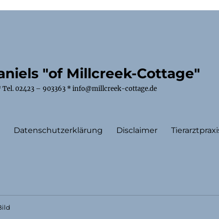
niels "of Millcreek-Cottage"
 Tel. 02423 – 903363 * info@millcreek-cottage.de
m
Datenschutzerklärung
Disclaimer
Tierarztpraxi
ild