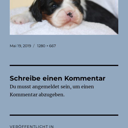
Veröffentlicht
Originalgröße
Mai 19, 2019
1280 × 667
am
Schreibe einen Kommentar
Du musst
angemeldet
sein, um einen
Kommentar abzugeben.
Beitragsnavigation
VERÖFFENTLICHT IN