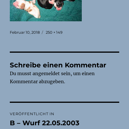
Veröffentlicht
Originalgröße
Februar 10, 2018
250 × 149
am
Schreibe einen Kommentar
Du musst
angemeldet
sein, um einen
Kommentar abzugeben.
Beitragsnavigation
VERÖFFENTLICHT IN
B – Wurf 22.05.2003