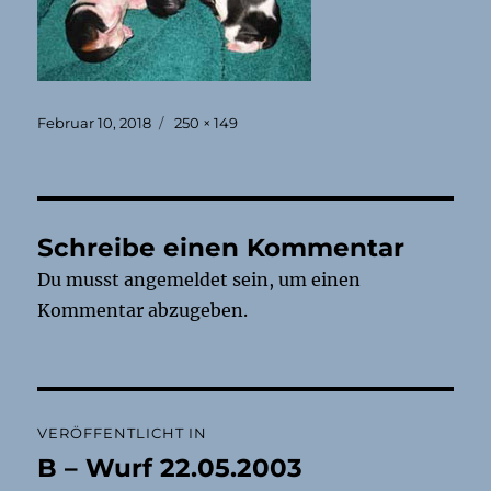
Veröffentlicht
Originalgröße
Februar 10, 2018
250 × 149
am
Schreibe einen Kommentar
Du musst
angemeldet
sein, um einen
Kommentar abzugeben.
Beitragsnavigation
VERÖFFENTLICHT IN
B – Wurf 22.05.2003