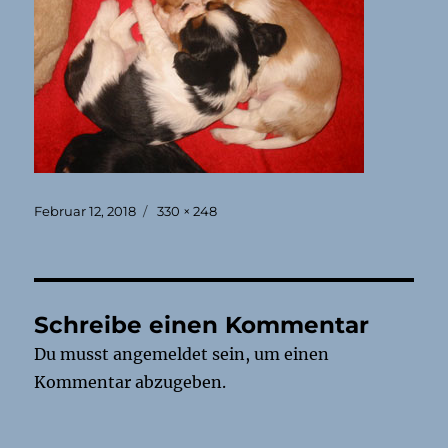
Veröffentlicht
Originalgröße
Februar 12, 2018
330 × 248
am
Schreibe einen Kommentar
Du musst
angemeldet
sein, um einen
Kommentar abzugeben.