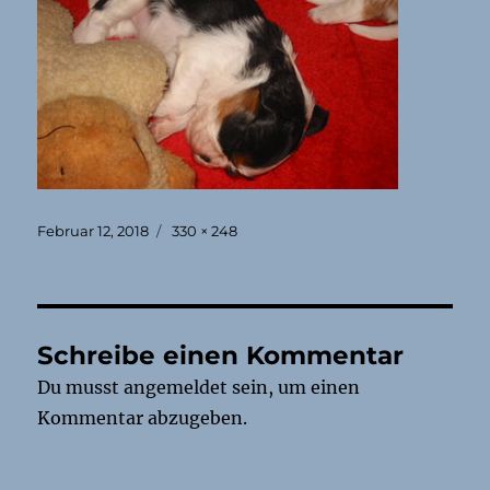
Veröffentlicht
Originalgröße
Februar 12, 2018
330 × 248
am
Schreibe einen Kommentar
Du musst
angemeldet
sein, um einen
Kommentar abzugeben.