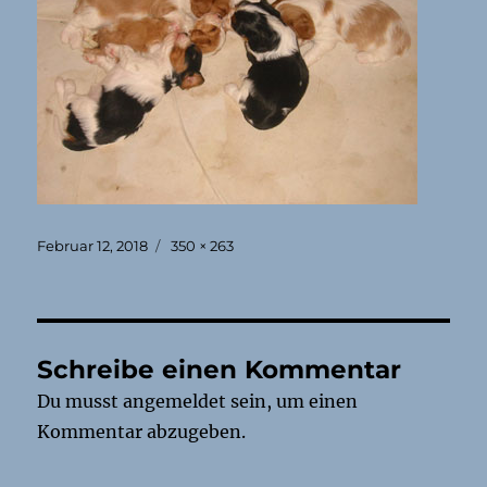
Veröffentlicht
Originalgröße
Februar 12, 2018
350 × 263
am
Schreibe einen Kommentar
Du musst
angemeldet
sein, um einen
Kommentar abzugeben.