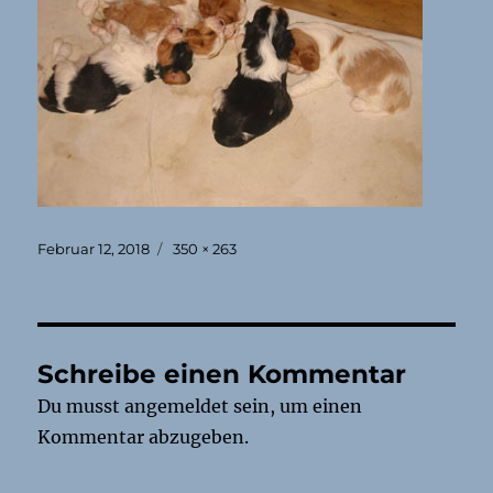
Veröffentlicht
Originalgröße
Februar 12, 2018
350 × 263
am
Schreibe einen Kommentar
Du musst
angemeldet
sein, um einen
Kommentar abzugeben.