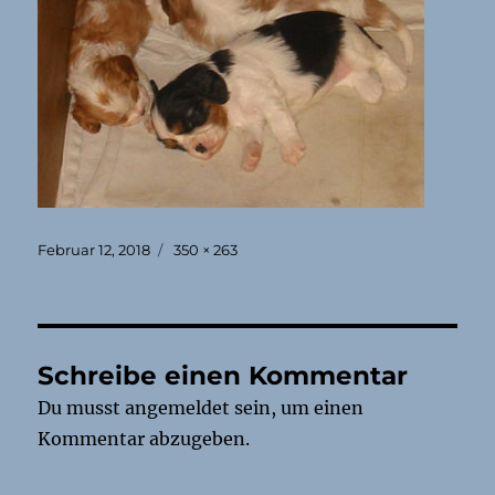
Veröffentlicht
Originalgröße
Februar 12, 2018
350 × 263
am
Schreibe einen Kommentar
Du musst
angemeldet
sein, um einen
Kommentar abzugeben.