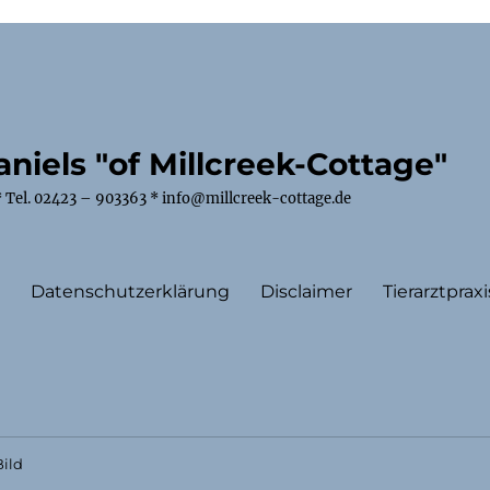
niels "of Millcreek-Cottage"
 Tel. 02423 – 903363 * info@millcreek-cottage.de
m
Datenschutzerklärung
Disclaimer
Tierarztpraxi
ild