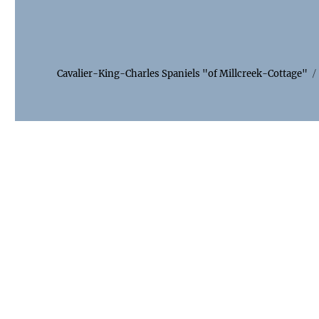
Cavalier-King-Charles Spaniels "of Millcreek-Cottage"