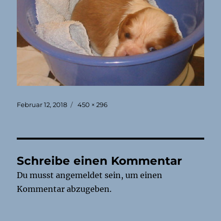
Veröffentlicht
Originalgröße
Februar 12, 2018
450 × 296
am
Schreibe einen Kommentar
Du musst
angemeldet
sein, um einen
Kommentar abzugeben.