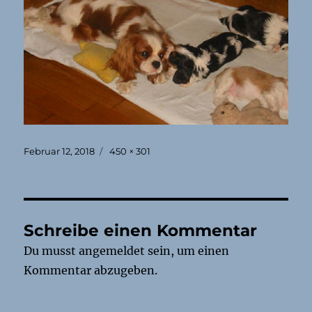
Veröffentlicht
Originalgröße
Februar 12, 2018
450 × 301
am
Schreibe einen Kommentar
Du musst
angemeldet
sein, um einen
Kommentar abzugeben.