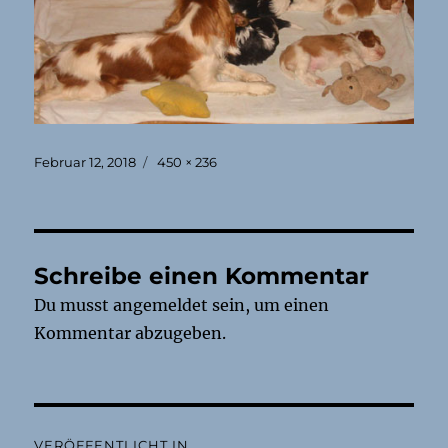
Veröffentlicht
Originalgröße
Februar 12, 2018
450 × 236
am
Schreibe einen Kommentar
Du musst
angemeldet
sein, um einen
Kommentar abzugeben.
Beitragsnavigation
VERÖFFENTLICHT IN