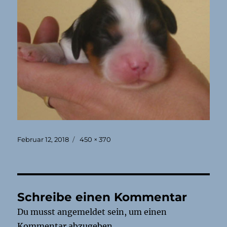
Veröffentlicht
Originalgröße
Februar 12, 2018
450 × 370
am
Schreibe einen Kommentar
Du musst
angemeldet
sein, um einen
Kommentar abzugeben.