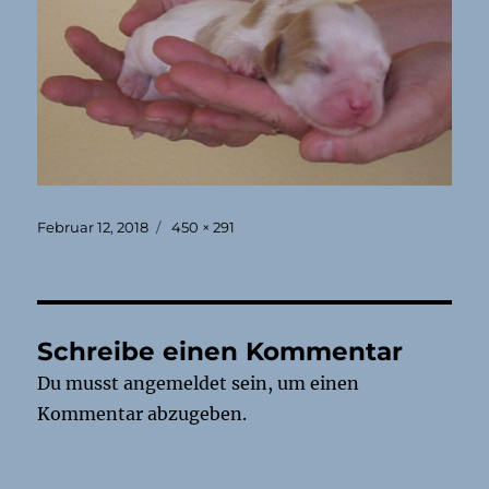
Veröffentlicht
Originalgröße
Februar 12, 2018
450 × 291
am
Schreibe einen Kommentar
Du musst
angemeldet
sein, um einen
Kommentar abzugeben.