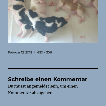
Veröffentlicht
Originalgröße
Februar 12, 2018
450 × 306
am
Schreibe einen Kommentar
Du musst
angemeldet
sein, um einen
Kommentar abzugeben.