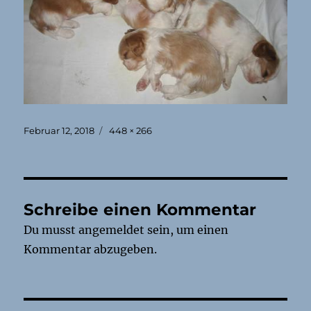
Veröffentlicht
Originalgröße
Februar 12, 2018
448 × 266
am
Schreibe einen Kommentar
Du musst
angemeldet
sein, um einen
Kommentar abzugeben.