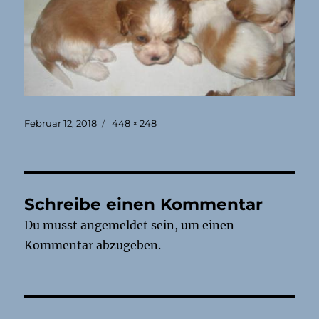
Veröffentlicht
Originalgröße
Februar 12, 2018
448 × 248
am
Schreibe einen Kommentar
Du musst
angemeldet
sein, um einen
Kommentar abzugeben.
Beitragsnavigation