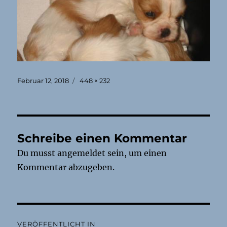
Veröffentlicht
Originalgröße
Februar 12, 2018
448 × 232
am
Schreibe einen Kommentar
Du musst
angemeldet
sein, um einen
Kommentar abzugeben.
Beitragsnavigation
VERÖFFENTLICHT IN