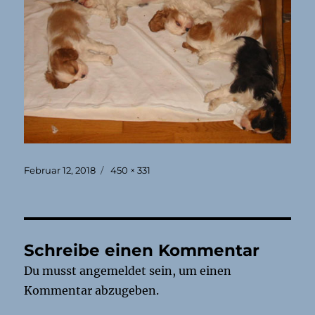
Veröffentlicht
Originalgröße
Februar 12, 2018
450 × 331
am
Schreibe einen Kommentar
Du musst
angemeldet
sein, um einen
Kommentar abzugeben.