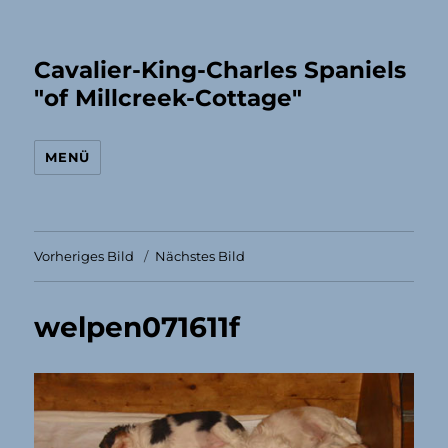
Cavalier-King-Charles Spaniels
"of Millcreek-Cottage"
MENÜ
Vorheriges Bild
Nächstes Bild
welpen071611f