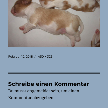
Veröffentlicht
Originalgröße
Februar 12, 2018
450 × 322
am
Schreibe einen Kommentar
Du musst
angemeldet
sein, um einen
Kommentar abzugeben.