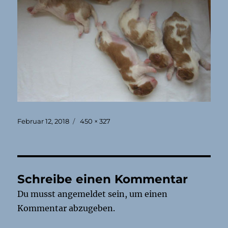
Veröffentlicht
Originalgröße
Februar 12, 2018
450 × 327
am
Schreibe einen Kommentar
Du musst
angemeldet
sein, um einen
Kommentar abzugeben.