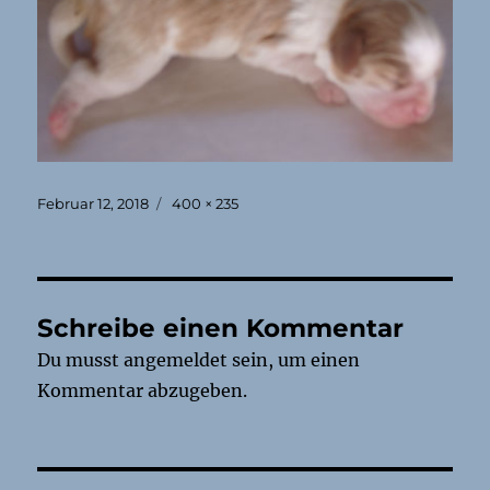
Veröffentlicht
Originalgröße
Februar 12, 2018
400 × 235
am
Schreibe einen Kommentar
Du musst
angemeldet
sein, um einen
Kommentar abzugeben.