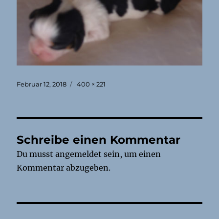
Veröffentlicht
Originalgröße
Februar 12, 2018
400 × 221
am
Schreibe einen Kommentar
Du musst
angemeldet
sein, um einen
Kommentar abzugeben.
Beitragsnavigation