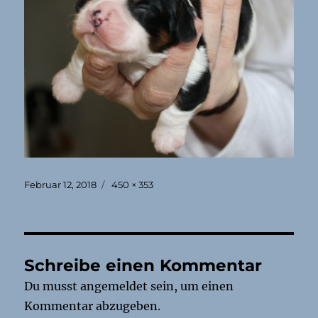
Veröffentlicht
Originalgröße
Februar 12, 2018
450 × 353
am
Schreibe einen Kommentar
Du musst
angemeldet
sein, um einen
Kommentar abzugeben.