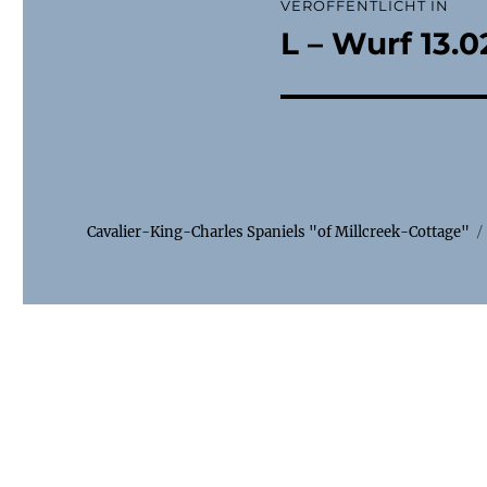
VERÖFFENTLICHT IN
L – Wurf 13.
Cavalier-King-Charles Spaniels "of Millcreek-Cottage"