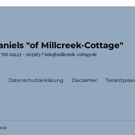
niels "of Millcreek-Cottage"
 Tel. 02423 – 903363 * info@millcreek-cottage.de
m
Datenschutzerklärung
Disclaimer
Tierarztpraxi
ild